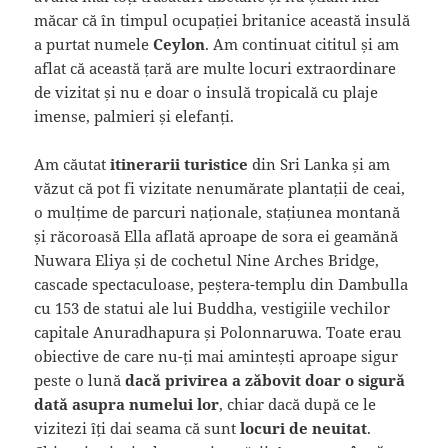
măcar că în timpul ocupației britanice această insulă
a purtat numele
Ceylon
. Am continuat cititul și am
aflat că această țară are multe locuri extraordinare
de vizitat și nu e doar o insulă tropicală cu plaje
imense, palmieri și elefanți.
Am căutat
itinerarii turistice
din Sri Lanka și am
văzut că pot fi vizitate nenumărate plantații de ceai,
o mulțime de parcuri naționale, stațiunea montană
și răcoroasă Ella aflată aproape de sora ei geamănă
Nuwara Eliya și de cochetul Nine Arches Bridge,
cascade spectaculoase, peștera-templu din Dambulla
cu 153 de statui ale lui Buddha, vestigiile vechilor
capitale Anuradhapura și Polonnaruwa. Toate erau
obiective de care nu-ți mai amintești aproape sigur
peste o lună
dacă privirea a zăbovit doar o sigură
dată asupra numelui lor
, chiar dacă după ce le
vizitezi îți dai seama că sunt
locuri de neuitat
.