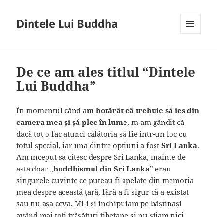
Dintele Lui Buddha
MENIU
ȘI
WIDGET-
URI
De ce am ales titlul “Dintele
Lui Buddha”
În momentul când a
m hotărât că trebuie să ies din
camera mea și șă plec în lume
, m-am gândit că
dacă tot o fac atunci călătoria să fie într-un loc cu
totul special, iar una dintre opțiuni a fost
Sri Lanka
.
Am început să citesc despre Sri Lanka, înainte de
asta doar „
buddhismul din Sri Lanka
” erau
singurele cuvinte ce puteau fi apelate din memoria
mea despre această țară, fără a fi sigur că a existat
sau nu așa ceva. Mi-i și închipuiam pe băștinași
având mai toți trăsături tibetane și nu știam nici