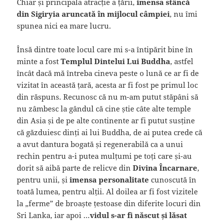
Chiar și principala atracție a țării,
imensa stâncă
din Sigiryia aruncată în mijlocul câmpiei
, nu îmi
spunea nici ea mare lucru.
Însă dintre toate locul care mi s-a întipărit
bine
în
minte a fost
Templul Dintelui Lui Buddha
, astfel
încât dacă mă întreba cineva peste o lună ce ar fi de
vizitat în această țară, acesta ar fi fost pe primul loc
din răspuns. Recunosc că nu m-am putut stăpâni să
nu zâmbesc la gândul că cine știe câte alte temple
din Asia și de pe alte continente ar fi putut susține
că găzduiesc dinți ai lui Buddha, de ai putea crede că
a avut dantura bogată și regenerabilă ca a unui
rechin pentru a-i putea mulțumi pe toți care și-au
dorit să aibă parte de
relicve din
Divina Încarnare
,
pentru unii, și
imensa personalitate
cunoscută în
toată lumea, pentru alții
. Al doilea ar fi fost vizitele
la „ferme” de broaște țestoase din diferite locuri din
Sri Lanka, iar apoi …
vidul s-ar fi născut și lăsat