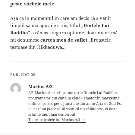
peste vorbele mele
.
Așa că în momentul în care am decis că a venit
timpul să mă apuc de scris, titlul „
Dintele Lui
Buddha
” a rămas singura opțiune, doar nu era să-
mi denumesc
cartea mea de suflet
„
Broaștele
țestoase din Hikkaduwa
„!
PUBLICAT DE
Marius A/3
A/3 Marius Apetrei - autor carte Dintele Lui Buddha -
programator din când în când - amator în marketing
online - petrec peste jumătate din an în Asia de Sud-Est
la, dar îmi place să să spun că nu călătoresc, ci doar
schimb mult mai des biroul
Toate articolele lui Marius A/3